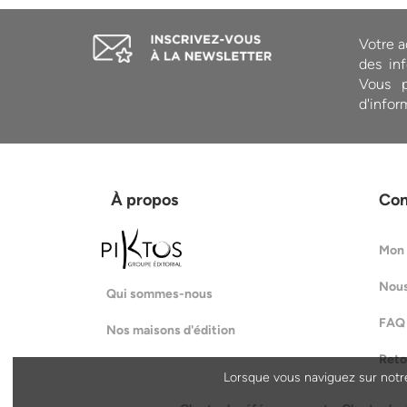
Votre a
des inf
Vous p
d'infor
À propos
Co
Mon
Nous
Qui sommes-nous
FAQ
Nos maisons d'édition
Reto
Lorsque vous naviguez sur notre