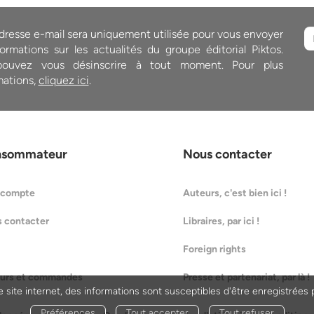
dresse e-mail sera uniquement utilisée pour vous envoyer
ormations sur les actualités du groupe éditorial Piktos.
ouvez vous désinscrire à tout moment. Pour plus
mations,
cliquez ici
.
nsommateur
Nous contacter
 compte
Auteurs, c'est bien ici !
 contacter
Libraires, par ici !
Foreign rights
urs et commandes
Presse et partenariat, par là !
 site internet, des informations sont susceptibles d'être enregistrées 
Préférences
Tout accepter
Tout refuser