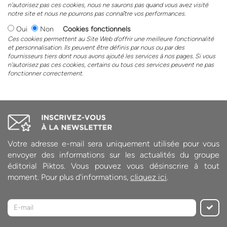
n'autorisez pas ces cookies, nous ne saurons pas quand vous avez visité
notre site et nous ne pourrons pas connaître vos performances.
Oui
Non
Cookies fonctionnels
Ces cookies permettent au Site Web d'offrir une meilleure fonctionnalité
et personnalisation. Ils peuvent être définis par nous ou par des
fournisseurs tiers dont nous avons ajouté les services à nos pages. Si vous
n'autorisez pas ces cookies, certains ou tous ces services peuvent ne pas
fonctionner correctement.
Votre adresse e-mail sera uniquement utilisée pour vous
envoyer des informations sur les actualités du groupe
éditorial Piktos. Vous pouvez vous désinscrire à tout
moment. Pour plus d'informations,
cliquez ici
.