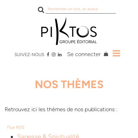
Rechercher
sur
le
site
Se connecter
SUIVEZ-NOUS
NOS THÈMES
Retrouvez ici les thèmes de nos publications :
Flux RSS
Sagesse & Spiritualité