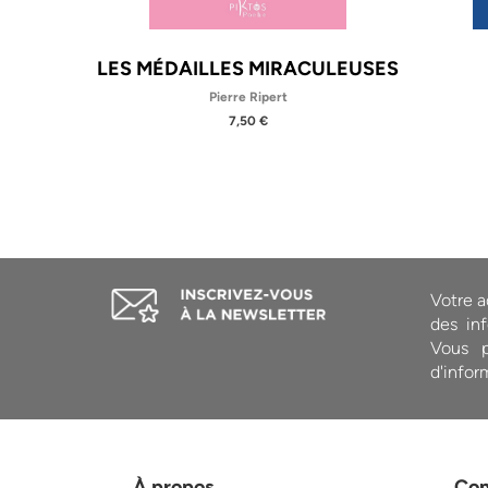
 AVEC
LES MÉDAILLES MIRACULEUSES
Pierre Ripert
7,50 €
Votre a
des inf
Vous p
d'infor
À propos
Co