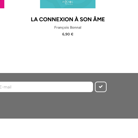
LA CONNEXION À SON ÂME
LA K
François Bonnal
6,90 €