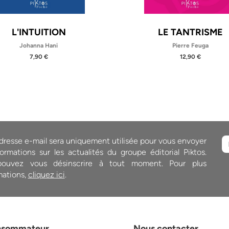
L'INTUITION
LE TANTRISME
Johanna Hani
Pierre Feuga
7,90 €
12,90 €
dresse e-mail sera uniquement utilisée pour vous envoyer
ormations sur les actualités du groupe éditorial Piktos.
ouvez vous désinscrire à tout moment. Pour plus
mations,
cliquez ici
.
nsommateur
Nous contacter