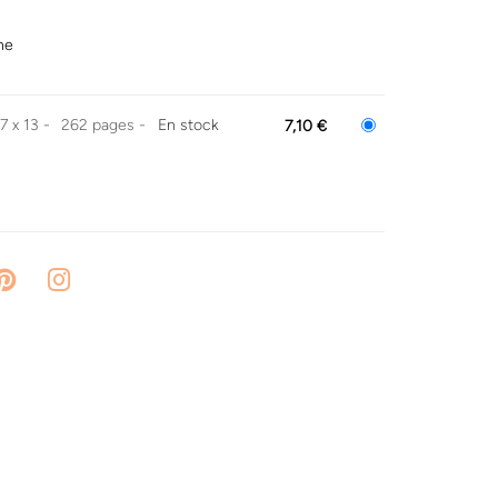
he
77 x 13
262 pages
En stock
7,10 €