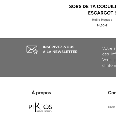
SORS DE TA COQUILL
ESCARGOT 
Hollie Hugues
14,50 €
Votre a
des inf
Vous p
d'infor
À propos
Co
Mon