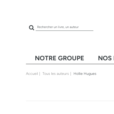
Rechercher
sur
le
site
NOTRE GROUPE
NOS 
Accueil
Tous les auteurs
Hollie Hugues