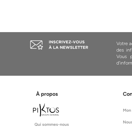
Votre a
des inf
Vous p
d'infor
À propos
Co
Mon
Nous
Qui sommes-nous