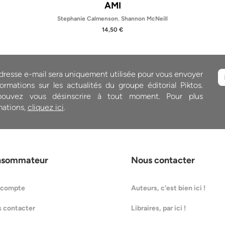
AMI
Stephanie Calmenson
,
Shannon McNeill
14,50 €
dresse e-mail sera uniquement utilisée pour vous envoyer
ormations sur les actualités du groupe éditorial Piktos.
ouvez vous désinscrire à tout moment. Pour plus
mations,
cliquez ici
.
nsommateur
Nous contacter
 compte
Auteurs, c'est bien ici !
 contacter
Libraires, par ici !